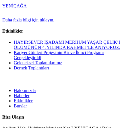
YENİÇAĞA
Kültür, Kalkınma ve Dayanışma Vakfı
Daha fazla bilgi için tıklayın.
Etkinlikler
HAYIRSEVER İŞADAMI MERHUM YAŞAR ÇELİK’İ
ÖLÜMÜNÜN 4. YILINDA RAHMET’LE ANIYORUZ.
Kariyer Günleri Projesi'nin Bir ve İkinci Programı
Gerçekleştirildi
Geleneksel Toplantılarımız
Dernek Toplantıları
Hakkımızda
Haberler
Etkinlikler
Burslar
Bize Ulaşın