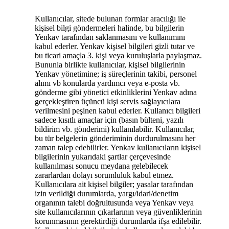
Kullanıcılar, sitede bulunan formlar aracılığı ile
kişisel bilgi göndermeleri halinde, bu bilgilerin
Yenkav tarafından saklanmasını ve kullanımını
kabul ederler. Yenkav kişisel bilgileri gizli tutar ve
bu ticari amaçla 3. kişi veya kuruluşlarla paylaşmaz.
Bununla birlikte kullanıcılar, kişisel bilgilerinin
Yenkav yönetimine; iş süreçlerinin takibi, personel
alımı vb konularda yardımcı veya e-posta vb.
gönderme gibi yönetici etkinliklerini Yenkav adına
gerçekleştiren üçüncü kişi servis sağlayıcılara
verilmesini peşinen kabul ederler. Kullanıcı bilgileri
sadece kısıtlı amaçlar için (basın bülteni, yazılı
bildirim vb. gönderimi) kullanılabilir. Kullanıcılar,
bu tür belgelerin gönderiminin durdurulmasını her
zaman talep edebilirler. Yenkav kullanıcıların kişisel
bilgilerinin yukarıdaki şartlar çerçevesinde
kullanılması sonucu meydana gelebilecek
zararlardan dolayı sorumluluk kabul etmez.
Kullanıcılara ait kişisel bilgiler; yasalar tarafından
izin verildiği durumlarda, yargı/idari/denetim
organının talebi doğrultusunda veya Yenkav veya
site kullanıcılarının çıkarlarının veya güvenliklerinin
korunmasının gerektirdiği durumlarda ifşa edilebilir.