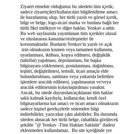
Ziyaret etmekte olduğunuz bu sitedeki tüm içerik;
sadece ziyaretçileri/kullanıcıları bilgilendirme amacı
ile hazırlanmış olup, her türlü yazılı ve görsel içerik,
bilgi ve belge, logo-ticari marka ve bunlara bağlı her
türlü fikri mülkiyet ve diğer haklar, Yenkav a aittir.
Bu web sayfasında yayımlanan tüm içerikler ulusal
ve uluslararası kanunlar/sözleşmeler ile
korunmaktadır. Bunların Yenkav'ın yazılı ve açık
izni olmaksızın kısmen veya tamamen kullanımı,
uyarlanması, iktibası, kopya edilmesi, değişiklik
(tahrifat) yapılması, depolanması, bir başka
bilgisayara yüklenmesi, postalanması, dağıtılması,
teşhiri, değiştirilmesi, temsili, ticari amaçla elde
bulundurulması, satılması veya yukarıda belirtilen
işlemlere aracılık edilmesi, yapılmasının ve/veya
aracılık edilmesinin kolaylaştırılması yasaktır.
Ancak, bu sitede duyurulan/açıklanan tüm haklar
saklı kalmak kaydıyla, kullanıcılar, kendi özel
bilgisayarlarına kar amacı ve ticari amacı olmaksızın
sadece kişisel gerekçelerle sistemden bilgi
indirebilirler, yazıcıdan çıktı alabilirler. Bu durumda
siteden alınacak her türlü belge, rahatlıkla görülecek
şekilde "@ Yenkav -Tüm Hakları Saklıdır" ifadesi
eklenmeden kullanılamaz. Bu site içeriğinde yer