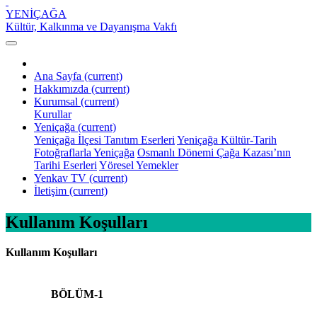
YENİÇAĞA
Kültür, Kalkınma ve Dayanışma Vakfı
Ana Sayfa
(current)
Hakkımızda
(current)
Kurumsal
(current)
Kurullar
Yeniçağa
(current)
Yeniçağa İlçesi Tanıtım Eserleri
Yeniçağa Kültür-Tarih
Fotoğraflarla Yeniçağa
Osmanlı Dönemi Çağa Kazası’nın
Tarihi Eserleri
Yöresel Yemekler
Yenkav TV
(current)
İletişim
(current)
Kullanım Koşulları
Kullanım Koşulları
BÖLÜM-1