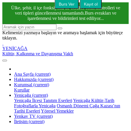
Burs Ver
Kayıt ol
Ülke, şehir, il içe fonksiyonu ile beraber form kontrolleri ve
veri tipleri güncellenmesi tamamlandı.Burs evrakları ve
işaretlenmesi ve bildirimleri test ediliyor...
Kelimenizi yazmaya başlayın ve aramaya başlamak için büyüteçe
tıklayın.
YENİÇAĞA
Kültür, Kalkınma ve Dayanışma Vakfı
Ana Sayfa
(current)
Hakkımızda
(current)
Kurumsal
(current)
Kurullar
Yeniçağa
(current)
Yeniçağa İlçesi Tanıtım Eserleri
Yeniçağa Kültür-Tarih
Fotoğraflarla Yeniçağa
Osmanlı Dönemi Çağa Kazası’nın
Tarihi Eserleri
Yöresel Yemekler
Yenkav TV
(current)
İletişim
(current)