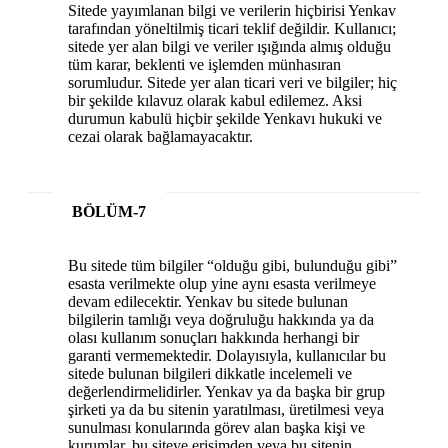
Sitede yayımlanan bilgi ve verilerin hiçbirisi Yenkav
tarafından yöneltilmiş ticari teklif değildir. Kullanıcı;
sitede yer alan bilgi ve veriler ışığında almış olduğu
tüm karar, beklenti ve işlemden münhasıran
sorumludur. Sitede yer alan ticari veri ve bilgiler; hiç
bir şekilde kılavuz olarak kabul edilemez. Aksi
durumun kabulü hiçbir şekilde Yenkavı hukuki ve
cezai olarak bağlamayacaktır.
BÖLÜM-7
Bu sitede tüm bilgiler “olduğu gibi, bulunduğu gibi”
esasta verilmekte olup yine aynı esasta verilmeye
devam edilecektir. Yenkav bu sitede bulunan
bilgilerin tamlığı veya doğruluğu hakkında ya da
olası kullanım sonuçları hakkında herhangi bir
garanti vermemektedir. Dolayısıyla, kullanıcılar bu
sitede bulunan bilgileri dikkatle incelemeli ve
değerlendirmelidirler. Yenkav ya da başka bir grup
şirketi ya da bu sitenin yaratılması, üretilmesi veya
sunulması konularında görev alan başka kişi ve
kurumlar, bu siteye erişimden veya bu sitenin