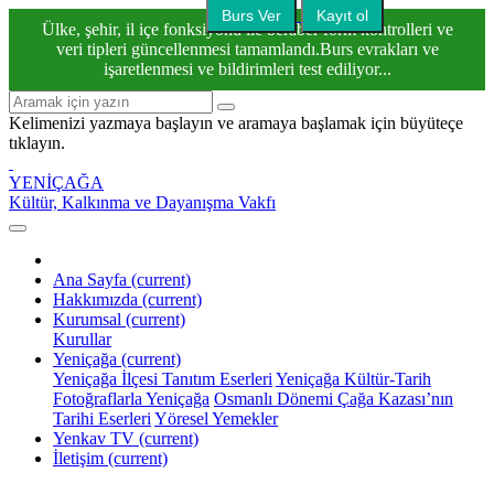
Burs Ver
Kayıt ol
Ülke, şehir, il içe fonksiyonu ile beraber form kontrolleri ve
veri tipleri güncellenmesi tamamlandı.Burs evrakları ve
işaretlenmesi ve bildirimleri test ediliyor...
Kelimenizi yazmaya başlayın ve aramaya başlamak için büyüteçe
tıklayın.
YENİÇAĞA
Kültür, Kalkınma ve Dayanışma Vakfı
Ana Sayfa
(current)
Hakkımızda
(current)
Kurumsal
(current)
Kurullar
Yeniçağa
(current)
Yeniçağa İlçesi Tanıtım Eserleri
Yeniçağa Kültür-Tarih
Fotoğraflarla Yeniçağa
Osmanlı Dönemi Çağa Kazası’nın
Tarihi Eserleri
Yöresel Yemekler
Yenkav TV
(current)
İletişim
(current)