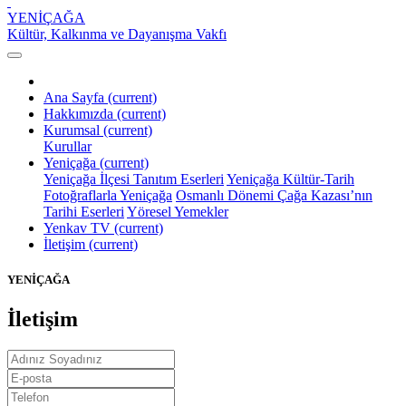
YENİÇAĞA
Kültür, Kalkınma ve Dayanışma Vakfı
Ana Sayfa
(current)
Hakkımızda
(current)
Kurumsal
(current)
Kurullar
Yeniçağa
(current)
Yeniçağa İlçesi Tanıtım Eserleri
Yeniçağa Kültür-Tarih
Fotoğraflarla Yeniçağa
Osmanlı Dönemi Çağa Kazası’nın
Tarihi Eserleri
Yöresel Yemekler
Yenkav TV
(current)
İletişim
(current)
YENİÇAĞA
İletişim