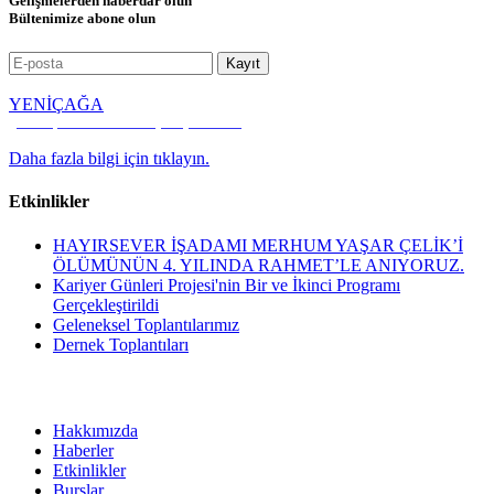
Gelişmelerden haberdar olun
Bültenimize abone olun
YENİÇAĞA
Kültür, Kalkınma ve Dayanışma Vakfı
Daha fazla bilgi için tıklayın.
Etkinlikler
HAYIRSEVER İŞADAMI MERHUM YAŞAR ÇELİK’İ
ÖLÜMÜNÜN 4. YILINDA RAHMET’LE ANIYORUZ.
Kariyer Günleri Projesi'nin Bir ve İkinci Programı
Gerçekleştirildi
Geleneksel Toplantılarımız
Dernek Toplantıları
Hakkımızda
Haberler
Etkinlikler
Burslar