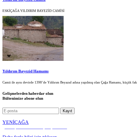
ESKİÇAĞA YILDIRIM BAYEZİD CAMİSİ
Yıldırım Bayezid Hamamı
Camii ile aynı devirde 1398’de Yıldırım Beyazıd adına yapılmış olan Çağa Hamamı, küçük fa
Gelişmelerden haberdar olun
Bültenimize abone olun
YENİÇAĞA
Kültür, Kalkınma ve Dayanışma Vakfı