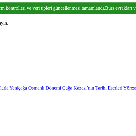
rm kontrolleri ve veri tipleri güncellenmesi tamamlandı.Burs evrakları ve 
ayın.
larla Yeniçağa
Osmanlı Dönemi Çağa Kazası’nın Tarihi Eserleri
Yörese