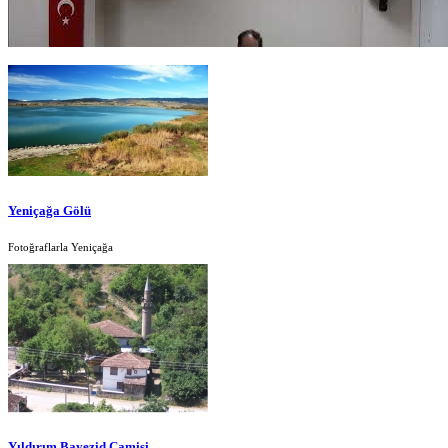
Yeniçağa Gölü
Fotoğraflarla Yeniçağa
Yıldırım Bayezid Camisi