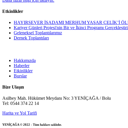
Daha fazla bilgi için tıklayın.
Etkinlikler
HAYIRSEVER İŞADAMI MERHUM YAŞAR ÇELİK’İ ÖL
Kariyer Günleri Projesi'nin Bir ve İkinci Programı Gerçekleştiri
Geleneksel Toplantılarımız
Dernek Toplantıları
Hakkımızda
Haberler
Etkinlikler
Burslar
Bize Ulaşın
Asilbey Mah. Hükümet Meydanı No: 3 YENİÇAĞA / Bolu
Tel: 0544 374 22 14
Harita ve Yol Tarifi
YENİÇAĞA © 2022 - Tüm hakları saklıdır.