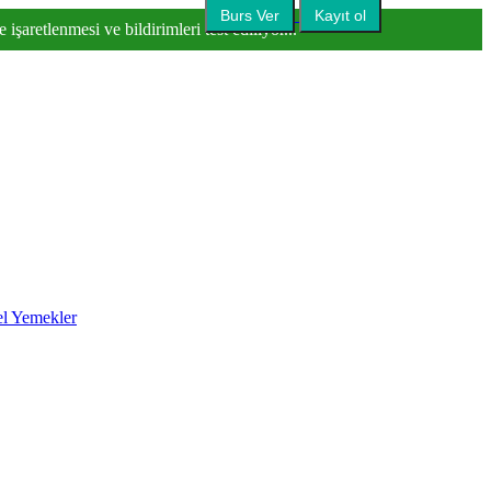
Burs Ver
Kayıt ol
işaretlenmesi ve bildirimleri test ediliyor...
l Yemekler