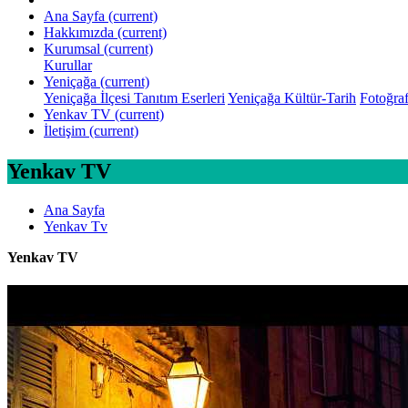
Ana Sayfa
(current)
Hakkımızda
(current)
Kurumsal
(current)
Kurullar
Yeniçağa
(current)
Yeniçağa İlçesi Tanıtım Eserleri
Yeniçağa Kültür-Tarih
Fotoğraf
Yenkav TV
(current)
İletişim
(current)
Yenkav TV
Ana Sayfa
Yenkav Tv
Yenkav TV