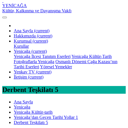
YENİÇAĞA
Kültür, Kalkınma ve Dayanışma Vakfı
Ana Sayfa
(current)
Hakkımızda
(current)
Kurumsal
(current)
Kurullar
Yeniçağa
(current)
Yeniçağa İlçesi Tanıtım Eserleri
Yeniçağa Kültür-Tarih
Fotoğraflarla Yeniçağa
Osmanlı Dönemi Çağa Kazası’nın
Tarihi Eserleri
Yöresel Yemekler
Yenkav TV
(current)
İletişim
(current)
Derbent Teşkilatı 5
Ana Sayfa
Yeniçağa
Yeniçağa Kültür-tarih
Yeniçağa’dan Geçen Tarihi Yollar 1
Derbent Teşkilatı 5