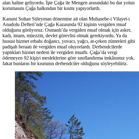
alan haline geliyordu. İşte Çağa ile Mengen arasındaki bu dar yolun
korumasını Çağa halkından bir kısmı yapıyorlardı.
Kanuni Sultan Süleyman dönemine ait olan Muhasebe-i Vilayet-i
Anadolu Defteri’nde Çağa Kazasında 92 kişinin vergiden muaf
olduğunu görüyoruz. Osmanlı’da vergiden muaf olmak için asker,
kadı, imam, müezzin, devlet görevlisi olmak gerekiyordu. Ya da
hususi hizmet erbabı doğancı, yuvacı, yağcı, at-çeken zümreleri gibi
padişah beraatı ile vergiden muaf oluyorlardı. Derbendcilerde
yaptıkları hizmet nedeni ile vergiden muaftı. Çağa’da vergi
ödemeyen 92 kişiyi mesleklerine göre sınıflandırma imkânımız yok,
fakat bunların bir kısmının derbendciler olduğunu söyleyebiliriz.