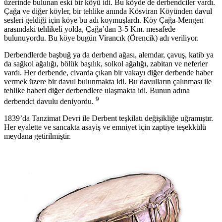
üzerinde bulunan eski bir köyü idi. Bu köyde de derbendciler vardı.
Çağa ve diğer köyler, bir tehlike anında Kösviran Köyünden davul
sesleri geldiği için köye bu adı koymuşlardı. Köy Çağa-Mengen
arasındaki tehlikeli yolda, Çağa’dan 3-5 Km. mesafede
bulunuyordu. Bu köye bugün Virancık (Örencik) adı veriliyor.
Derbendlerde başbuğ ya da derbend ağası, alemdar, çavuş, katib ya
da sağkol ağalığı, bölük başılık, solkol ağalığı, zabitan ve neferler
vardı. Her derbende, civarda çıkan bir vakayı diğer derbende haber
vermek üzere bir davul bulunmakta idi. Bu davulların çalınması ile
tehlike haberi diğer derbendlere ulaşmakta idi. Bunun adına
9
derbendci davulu deniyordu.
1839’da Tanzimat Devri ile Derbent teşkilatı değişikliğe uğramıştır.
Her eyalette ve sancakta asayiş ve emniyet için zaptiye teşekkülü
meydana getirilmiştir.