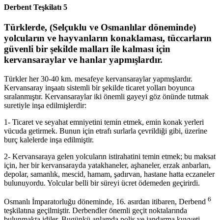
Derbent Teşkilatı 5
Türklerde, (Selçuklu ve Osmanlılar döneminde)
yolcuların ve hayvanların konaklaması, tüccarların
güvenli bir şekilde malları ile kalması için
kervansaraylar ve hanlar yapmışlardır.
Türkler her 30-40 km. mesafeye kervansaraylar yapmışlardır.
Kervansaray inşaatı sistemli bir şekilde ticaret yolları boyunca
sıralanmıştır. Kervansaraylar iki önemli gayeyi göz önünde tutmak
suretiyle inşa edilmişlerdir:
1- Ticaret ve seyahat emniyetini temin etmek, emin konak yerleri
vücuda getirmek. Bunun için etrafı surlarla çevrildiği gibi, üzerine
burç kalelerde inşa edilmiştir.
2- Kervansaraya gelen yolcuların istirahatini temin etmek; bu maksat
için, her bir kervansarayda yatakhaneler, aşhaneler, erzak anbarları,
depolar, samanlık, mescid, hamam, şadırvan, hastane hatta eczaneler
bulunuyordu. Yolcular belli bir süreyi ücret ödemeden geçirirdi.
6
Osmanlı İmparatorluğu döneminde, 16. asırdan itibaren, Derbend
teşkilatına geçilmiştir. Derbendler önemli geçit noktalarında
bulunmakta idiler. Bugünkü anlamda polis ve jandarma kuvveti