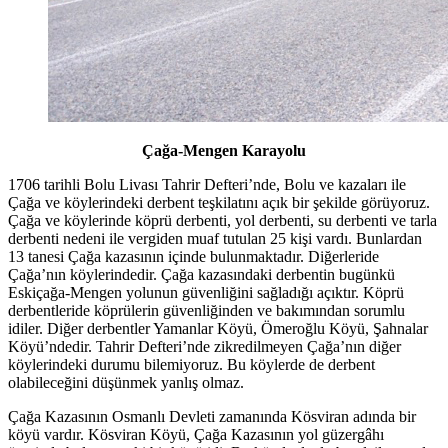
Çağa-Mengen Karayolu
1706 tarihli Bolu Livası Tahrir Defteri’nde, Bolu ve kazaları ile
Çağa ve köylerindeki derbent teşkilatını açık bir şekilde görüyoruz.
Çağa ve köylerinde köprü derbenti, yol derbenti, su derbenti ve tarla
derbenti nedeni ile vergiden muaf tutulan 25 kişi vardı. Bunlardan
13 tanesi Çağa kazasının içinde bulunmaktadır. Diğerleride
Çağa’nın köylerindedir. Çağa kazasındaki derbentin bugünkü
Eskiçağa-Mengen yolunun güvenliğini sağladığı açıktır. Köprü
derbentleride köprülerin güvenliğinden ve bakımından sorumlu
idiler. Diğer derbentler Yamanlar Köyü, Ömeroğlu Köyü, Şahnalar
Köyü’ndedir. Tahrir Defteri’nde zikredilmeyen Çağa’nın diğer
köylerindeki durumu bilemiyoruz. Bu köylerde de derbent
olabileceğini düşünmek yanlış olmaz.
Çağa Kazasının Osmanlı Devleti zamanında Kösviran adında bir
köyü vardır. Kösviran Köyü, Çağa Kazasının yol güzergâhı