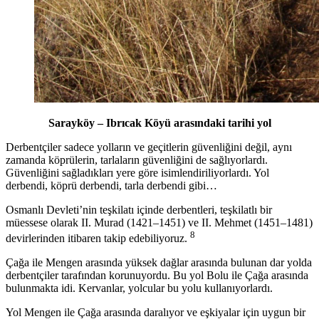
Sarayköy – Ibrıcak Köyü arasındaki tarihi yol
Derbentçiler sadece yolların ve geçitlerin güvenliğini değil, aynı
zamanda köprülerin, tarlaların güvenliğini de sağlıyorlardı.
Güvenliğini sağladıkları yere göre isimlendiriliyorlardı. Yol
derbendi, köprü derbendi, tarla derbendi gibi…
Osmanlı Devleti’nin teşkilatı içinde derbentleri, teşkilatlı bir
müessese olarak II. Murad (1421–1451) ve II. Mehmet (1451–1481)
8
devirlerinden itibaren takip edebiliyoruz.
Çağa ile Mengen arasında yüksek dağlar arasında bulunan dar yolda
derbentçiler tarafından korunuyordu. Bu yol Bolu ile Çağa arasında
bulunmakta idi. Kervanlar, yolcular bu yolu kullanıyorlardı.
Yol Mengen ile Çağa arasında daralıyor ve eşkiyalar için uygun bir