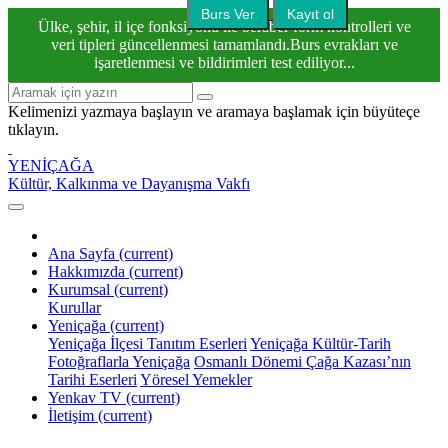
Burs Ver
Kayıt ol
Ülke, şehir, il içe fonksiyonu ile beraber form kontrolleri ve
veri tipleri güncellenmesi tamamlandı.Burs evrakları ve
işaretlenmesi ve bildirimleri test ediliyor...
Kelimenizi yazmaya başlayın ve aramaya başlamak için büyüteçe
tıklayın.
YENİÇAĞA
Kültür, Kalkınma ve Dayanışma Vakfı
Ana Sayfa
(current)
Hakkımızda
(current)
Kurumsal
(current)
Kurullar
Yeniçağa
(current)
Yeniçağa İlçesi Tanıtım Eserleri
Yeniçağa Kültür-Tarih
Fotoğraflarla Yeniçağa
Osmanlı Dönemi Çağa Kazası’nın
Tarihi Eserleri
Yöresel Yemekler
Yenkav TV
(current)
İletişim
(current)