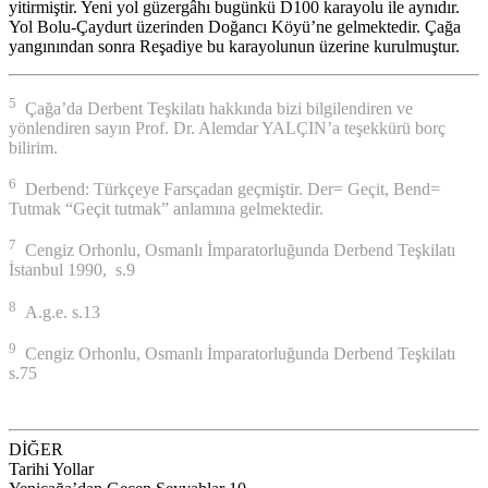
yitirmiştir. Yeni yol güzergâhı bugünkü D100 karayolu ile aynıdır.
Yol Bolu-Çaydurt üzerinden Doğancı Köyü’ne gelmektedir. Çağa
yangınından sonra Reşadiye bu karayolunun üzerine kurulmuştur.
5
Çağa’da Derbent Teşkilatı hakkında bizi bilgilendiren ve
yönlendiren sayın Prof. Dr. Alemdar YALÇIN’a teşekkürü borç
bilirim.
6
Derbend: Türkçeye Farsçadan geçmiştir. Der= Geçit, Bend=
Tutmak “Geçit tutmak” anlamına gelmektedir.
7
Cengiz Orhonlu, Osmanlı İmparatorluğunda Derbend Teşkilatı
İstanbul 1990, s.9
8
A.g.e. s.13
9
Cengiz Orhonlu, Osmanlı İmparatorluğunda Derbend Teşkilatı
s.75
DİĞER
Tarihi Yollar