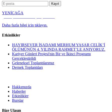
YENİÇAĞA
Kültür, Kalkınma ve Dayanışma Vakfı
Daha fazla bilgi için tıklayın.
Etkinlikler
HAYIRSEVER İŞADAMI MERHUM YAŞAR ÇELİK’İ
ÖLÜMÜNÜN 4. YILINDA RAHMET’LE ANIYORUZ.
Kariyer Günleri Projesi'nin Bir ve İkinci Programı
Gerçekleştirildi
Geleneksel Toplantılarımız
Dernek Toplantıları
Hakkımızda
Haberler
Etkinlikler
Burslar
Bize Ulaşın