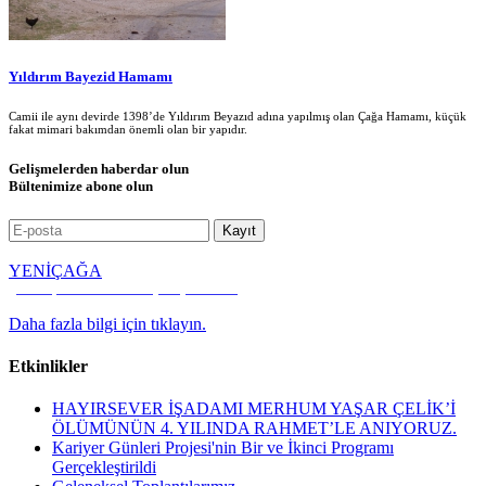
Yıldırım Bayezid Hamamı
Camii ile aynı devirde 1398’de Yıldırım Beyazıd adına yapılmış olan Çağa Hamamı, küçük
fakat mimari bakımdan önemli olan bir yapıdır.
Gelişmelerden haberdar olun
Bültenimize abone olun
YENİÇAĞA
Kültür, Kalkınma ve Dayanışma Vakfı
Daha fazla bilgi için tıklayın.
Etkinlikler
HAYIRSEVER İŞADAMI MERHUM YAŞAR ÇELİK’İ
ÖLÜMÜNÜN 4. YILINDA RAHMET’LE ANIYORUZ.
Kariyer Günleri Projesi'nin Bir ve İkinci Programı
Gerçekleştirildi