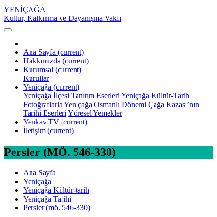
YENİÇAĞA
Kültür, Kalkınma ve Dayanışma Vakfı
Ana Sayfa
(current)
Hakkımızda
(current)
Kurumsal
(current)
Kurullar
Yeniçağa
(current)
Yeniçağa İlçesi Tanıtım Eserleri
Yeniçağa Kültür-Tarih
Fotoğraflarla Yeniçağa
Osmanlı Dönemi Çağa Kazası’nın
Tarihi Eserleri
Yöresel Yemekler
Yenkav TV
(current)
İletişim
(current)
Persler (MÖ. 546-330)
Ana Sayfa
Yeniçağa
Yeniçağa Kültür-tarih
Yeniçağa Tarihi
Persler (mö. 546-330)