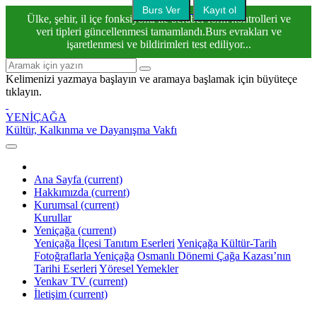
Burs Ver
Kayıt ol
Ülke, şehir, il içe fonksiyonu ile beraber form kontrolleri ve
veri tipleri güncellenmesi tamamlandı.Burs evrakları ve
işaretlenmesi ve bildirimleri test ediliyor...
Kelimenizi yazmaya başlayın ve aramaya başlamak için büyüteçe
tıklayın.
YENİÇAĞA
Kültür, Kalkınma ve Dayanışma Vakfı
Ana Sayfa
(current)
Hakkımızda
(current)
Kurumsal
(current)
Kurullar
Yeniçağa
(current)
Yeniçağa İlçesi Tanıtım Eserleri
Yeniçağa Kültür-Tarih
Fotoğraflarla Yeniçağa
Osmanlı Dönemi Çağa Kazası’nın
Tarihi Eserleri
Yöresel Yemekler
Yenkav TV
(current)
İletişim
(current)