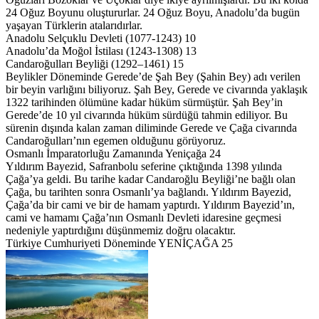
24 Oğuz Boyunu oluştururlar. 24 Oğuz Boyu, Anadolu’da bugün
yaşayan Türklerin atalarıdırlar.
Anadolu Selçuklu Devleti (1077-1243) 10
Anadolu’da Moğol İstilası (1243-1308) 13
Candaroğulları Beyliği (1292–1461) 15
Beylikler Döneminde Gerede’de Şah Bey (Şahin Bey) adı verilen
bir beyin varlığını biliyoruz. Şah Bey, Gerede ve civarında yaklaşık
1322 tarihinden ölümüne kadar hüküm sürmüştür. Şah Bey’in
Gerede’de 10 yıl civarında hüküm sürdüğü tahmin ediliyor. Bu
sürenin dışında kalan zaman diliminde Gerede ve Çağa civarında
Candaroğulları’nın egemen olduğunu görüyoruz.
Osmanlı İmparatorluğu Zamanında Yeniçağa 24
Yıldırım Bayezid, Safranbolu seferine çıktığında 1398 yılında
Çağa’ya geldi. Bu tarihe kadar Candaroğlu Beyliği’ne bağlı olan
Çağa, bu tarihten sonra Osmanlı’ya bağlandı. Yıldırım Bayezid,
Çağa’da bir cami ve bir de hamam yaptırdı. Yıldırım Bayezid’ın,
cami ve hamamı Çağa’nın Osmanlı Devleti idaresine geçmesi
nedeniyle yaptırdığını düşünmemiz doğru olacaktır.
Türkiye Cumhuriyeti Döneminde YENİÇAĞA 25