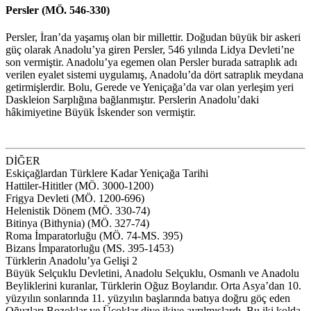
Persler (MÖ. 546-330)
Persler, İran’da yaşamış olan bir millettir. Doğudan büyük bir askeri
güç olarak Anadolu’ya giren Persler, 546 yılında Lidya Devleti’ne
son vermiştir. Anadolu’ya egemen olan Persler burada satraplık adı
verilen eyalet sistemi uygulamış, Anadolu’da dört satraplık meydana
getirmişlerdir. Bolu, Gerede ve Yeniçağa’da var olan yerleşim yeri
Daskleion Sarplığına bağlanmıştır. Perslerin Anadolu’daki
hâkimiyetine Büyük İskender son vermiştir.
DİĞER
Eskiçağlardan Türklere Kadar Yeniçağa Tarihi
Hattiler-Hititler (MÖ. 3000-1200)
Frigya Devleti (MÖ. 1200-696)
Helenistik Dönem (MÖ. 330-74)
Bitinya (Bithynia) (MÖ. 327-74)
Roma İmparatorluğu (MÖ. 74-MS. 395)
Bizans İmparatorluğu (MS. 395-1453)
Türklerin Anadolu’ya Gelişi 2
Büyük Selçuklu Devletini, Anadolu Selçuklu, Osmanlı ve Anadolu
Beyliklerini kuranlar, Türklerin Oğuz Boylarıdır. Orta Asya’dan 10.
yüzyılın sonlarında 11. yüzyılın başlarında batıya doğru göç eden
Oğuzları Bozoklar ve Üçoklar diye ikiye ayrılmışlardı. Bu iki kolda