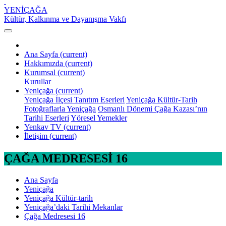
YENİÇAĞA
Kültür, Kalkınma ve Dayanışma Vakfı
Ana Sayfa
(current)
Hakkımızda
(current)
Kurumsal
(current)
Kurullar
Yeniçağa
(current)
Yeniçağa İlçesi Tanıtım Eserleri
Yeniçağa Kültür-Tarih
Fotoğraflarla Yeniçağa
Osmanlı Dönemi Çağa Kazası’nın
Tarihi Eserleri
Yöresel Yemekler
Yenkav TV
(current)
İletişim
(current)
ÇAĞA MEDRESESİ 16
Ana Sayfa
Yeniçağa
Yeniçağa Kültür-tarih
Yeniçağa’daki Tarihi Mekanlar
Çağa Medresesi 16