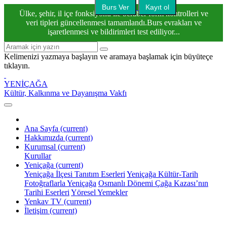
Burs Ver
Kayıt ol
Ülke, şehir, il içe fonksiyonu ile beraber form kontrolleri ve
veri tipleri güncellenmesi tamamlandı.Burs evrakları ve
işaretlenmesi ve bildirimleri test ediliyor...
Kelimenizi yazmaya başlayın ve aramaya başlamak için büyüteçe
tıklayın.
YENİÇAĞA
Kültür, Kalkınma ve Dayanışma Vakfı
Ana Sayfa
(current)
Hakkımızda
(current)
Kurumsal
(current)
Kurullar
Yeniçağa
(current)
Yeniçağa İlçesi Tanıtım Eserleri
Yeniçağa Kültür-Tarih
Fotoğraflarla Yeniçağa
Osmanlı Dönemi Çağa Kazası’nın
Tarihi Eserleri
Yöresel Yemekler
Yenkav TV
(current)
İletişim
(current)