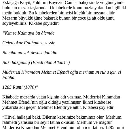
Eskiçağa Köyü, Yıldırım Bayezid Camisi bahçesinde ve güneyinde
bulunan mezar taşlarındaki kitabelerde konumuzla yakından ilgili iki
metin bulduk. Bu kitabelerden birincisi küçük bir mezara aittir.
Mezarın büyüklüğüne bakarak bunun bir çocuğa ait olduğunu
söyleyebiliriz. Kikabe şöyledir:
“Kimse Kalmaya bu âlemde
Gelen okur Fatihamızı sessiz
Bu cihanın yok devası, fanidir.
Baki hakgullag (Ebedi olan Allah’tır)
Müderrisi Kiramdan Mehmet Efendi oğlu merhumun ruhu için el
Fatiha.
1285 Rumi (1870)”
Kitabede mezarda yatan kişinin adı yazmaz. Müderrisi Kiramdan
Mehmet Efendi’nin oğlu olduğu yazılmıştır. İkinci kitabe ise
yukarıda adı geçen Mehmet Efendi’ye aittir. Kitabesi şöyledir:
“Hüvel hallagul baki. Dilerim kabrimize bakımımız olur. Merhum,
rahmetli yarasına bir seyit fatiha okusun. Merhum ve mağfur
Müderrisi Kiramdan Mehmet Efendinin ruhu için fatiha. 1285 rumi