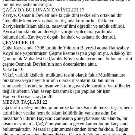
buluntuya rastlanmamıştır.
ÇAĞA’DA BULUNAN ZAVİYELER 17
Zaviye, Osmanlı Devleti’nde küçük dini tekkelerin ortak adıdır.
Genellikle kent ve kasabaların dışında kurulurdu. Tekke ve
Zaviyelerde İslam ahlakı, tasavvuf ilmi öğretilir ve tatbik edilirdi.
Ayrıca burada oturan dervişler yorgun yolculara yardımda
bulunurlardı. Zaviyeye degah, hanhak ve asitane de denirdi.
ÇEŞMELER 18
Çağa Kazasında 1398 tarihinde Yıldırım Bayezid adına Hamzabey
Köyü’nde yaptırılmıştır. Çeşme kesme taştan yapılmıştır. Adaköy’ün
Çamurcuk Mahallesi ile Çamlık Köyü yolu ayrımında bulunan tarihi
çeşme Osmanlı Devleti’nin son dönemlerine aittir.
Vakıflar 19
Vakıf, varlıklı kişilerin mülkünü resmi olarak fakir Müslümanlara
bırakması veya hayır kurumu olarak insanların kullanımına
sunmasıdır. İnsanlara ihsan ve ikram gayesiyle kurulur. Vakıf ibadet
değil kurbettir. Yani sevap kazanmak için yapılan bir iştir.
Han ve Kervansaraylar 20
MEZAR TAŞLARI 22
ağa tarihi yerleşiminden günümüze kalan Osmanlı mezar taşları hem
tarihi birer vesika hem de islam kültürünün yansımasıdır. Bu
mezarlar Yıldırım Bayezid Camisinin güneybatısındaki alanda, bir
kısım mezarlarda Çağa’nın yanından geçen karayolunun karşısında
bulunmaktadır. Mezarlar günümüzdekinden biraz farklıdır. Bugün
ölüler toprağın içine defnedilirken. Osmanlı Dönemi mezarları blok