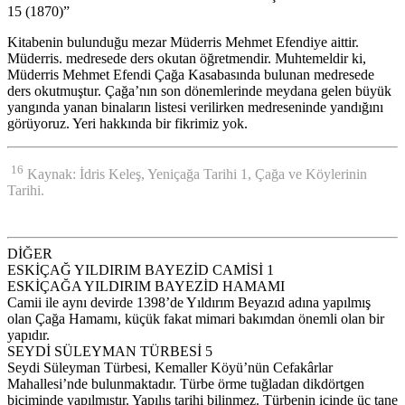
15 (1870)”
Kitabenin bulunduğu mezar Müderris Mehmet Efendiye aittir.
Müderris. medresede ders okutan öğretmendir. Muhtemeldir ki,
Müderris Mehmet Efendi Çağa Kasabasında bulunan medresede
ders okutmuştur. Çağa’nın son dönemlerinde meydana gelen büyük
yangında yanan binaların listesi verilirken medreseninde yandığını
görüyoruz. Yeri hakkında bir fikrimiz yok.
16
Kaynak: İdris Keleş, Yeniçağa Tarihi 1, Çağa ve Köylerinin
Tarihi.
DİĞER
ESKİÇAĞ YILDIRIM BAYEZİD CAMİSİ 1
ESKİÇAĞA YILDIRIM BAYEZİD HAMAMI
Camii ile aynı devirde 1398’de Yıldırım Beyazıd adına yapılmış
olan Çağa Hamamı, küçük fakat mimari bakımdan önemli olan bir
yapıdır.
SEYDİ SÜLEYMAN TÜRBESİ 5
Seydi Süleyman Türbesi, Kemaller Köyü’nün Cefakârlar
Mahallesi’nde bulunmaktadır. Türbe örme tuğladan dikdörtgen
biçiminde yapılmıştır. Yapılış tarihi bilinmez. Türbenin içinde üç tane