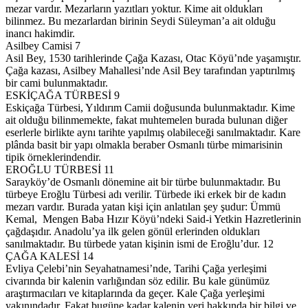
mezar vardır. Mezarların yazıtları yoktur. Kime ait oldukları
bilinmez. Bu mezarlardan birinin Seydi Süleyman’a ait olduğu
inancı hakimdir.
Asilbey Camisi 7
Asil Bey, 1530 tarihlerinde Çağa Kazası, Otac Köyü’nde yaşamıştır.
Çağa kazası, Asilbey Mahallesi’nde Asil Bey tarafından yaptırılmış
bir cami bulunmaktadır.
ESKİÇAĞA TÜRBESİ 9
Eskiçağa Türbesi, Yıldırım Camii doğusunda bulunmaktadır. Kime
ait olduğu bilinmemekte, fakat muhtemelen burada bulunan diğer
eserlerle birlikte aynı tarihte yapılmış olabileceği sanılmaktadır. Kare
plânda basit bir yapı olmakla beraber Osmanlı türbe mimarisinin
tipik örneklerindendir.
EROĞLU TÜRBESİ 11
Sarayköy’de Osmanlı dönemine ait bir türbe bulunmaktadır. Bu
türbeye Eroğlu Türbesi adı verilir. Türbede iki erkek bir de kadın
mezarı vardır. Burada yatan kişi için anlatılan şey şudur: Ümmü
Kemal, Mengen Baba Hızır Köyü’ndeki Said-i Yetkin Hazretlerinin
çağdaşıdır. Anadolu’ya ilk gelen gönül erlerinden oldukları
sanılmaktadır. Bu türbede yatan kişinin ismi de Eroğlu’dur. 12
ÇAĞA KALESİ 14
Evliya Çelebi’nin Seyahatnamesi’nde, Tarihi Çağa yerleşimi
civarında bir kalenin varlığından söz edilir. Bu kale günümüz
araştırmacıları ve kitaplarında da geçer. Kale Çağa yerleşimi
yakınındadır. Fakat bugüne kadar kalenin yeri hakkında bir bilgi ve