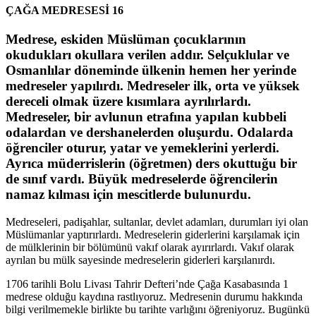
ÇAĞA MEDRESESİ 16
Medrese, eskiden Müslüman çocuklarının
okudukları okullara verilen addır. Selçuklular ve
Osmanlılar döneminde ülkenin hemen her yerinde
medreseler yapılırdı. Medreseler ilk, orta ve yüksek
dereceli olmak üzere kısımlara ayrılırlardı.
Medreseler, bir avlunun etrafına yapılan kubbeli
odalardan ve dershanelerden oluşurdu. Odalarda
öğrenciler oturur, yatar ve yemeklerini yerlerdi.
Ayrıca müderrislerin (öğretmen) ders okuttuğu bir
de sınıf vardı. Büyük medreselerde öğrencilerin
namaz kılması için mescitlerde bulunurdu.
Medreseleri, padişahlar, sultanlar, devlet adamları, durumları iyi olan
Müslümanlar yaptırırlardı. Medreselerin giderlerini karşılamak için
de mülklerinin bir bölümünü vakıf olarak ayırırlardı. Vakıf olarak
ayrılan bu mülk sayesinde medreselerin giderleri karşılanırdı.
1706 tarihli Bolu Livası Tahrir Defteri’nde Çağa Kasabasında 1
medrese olduğu kaydına rastlıyoruz. Medresenin durumu hakkında
bilgi verilmemekle birlikte bu tarihte varlığını öğreniyoruz. Bugünkü