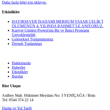
Daha fazla bilgi için tıklayın.
Etkinlikler
HAYIRSEVER İŞADAMI MERHUM YAŞAR ÇELİK’İ
ÖLÜMÜNÜN 4. YILINDA RAHMET’LE ANIYORUZ.
Kariyer Günleri Projesi'nin Bir ve İkinci Programı
Gerçekleştirildi
Geleneksel Toplantılarımız
Dernek Toplantıları
Hakkımızda
Haberler
Etkinlikler
Burslar
Bize Ulaşın
Asilbey Mah. Hükümet Meydanı No: 3 YENİÇAĞA / Bolu
Tel: 0544 374 22 14
Harita ve Yol Tarifi