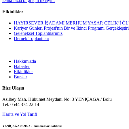
Daha fazla bilgi için tıklayın.
Etkinlikler
HAYIRSEVER İŞADAMI MERHUM YAŞAR ÇELİK’İ ÖL
Kariyer Günleri Projesi'nin Bir ve İkinci Programı Gerçekleştiri
Geleneksel Toplantılarımız
Dernek Toplantıları
Hakkımızda
Haberler
Etkinlikler
Burslar
Bize Ulaşın
Asilbey Mah. Hükümet Meydanı No: 3 YENİÇAĞA / Bolu
Tel: 0544 374 22 14
Harita ve Yol Tarifi
YENİÇAĞA © 2022 - Tüm hakları saklıdır.