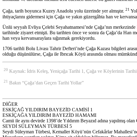
21
Çağa, tarih boyunca Kuzey Anadolu yolu üzerinde yer almıştır.
Yol
ihtiyaçlarını gidermesi için Çağa ve yakın güzergâhta han ve kervansa
Ünlü seyyah Evliya Çelebi Seyahatnamesi’nde Çağa’nın merkezinde Ha
tarihinde ziyaret etmişti. Bu tarihten önce ve sonra da Çağa’da Han 
han veya kervansaraylara sığınmak gerekiyordu.
1706 tarihli Bolu Livası Tahrir Defteri’nde Çağa Kazası bilgileri ar
olduğu düşünülürse, Çağa ile Ibrıcak Köyü arasında olması mümkünd
20
Kaynak: İdris Keleş, Yeniçağa Tarihi 1, Çağa ve Köylerinin Tarihi
21
Bakın “Çağa’dan Geçen Tarihi Yollar”
DİĞER
ESKİÇAĞ YILDIRIM BAYEZİD CAMİSİ 1
ESKİÇAĞA YILDIRIM BAYEZİD HAMAMI
Camii ile aynı devirde 1398’de Yıldırım Beyazıd adına yapılmış ola
SEYDİ SÜLEYMAN TÜRBESİ 5
Seydi Süleyman Türbesi, Kemaller Köyü’nün Cefakârlar Mahallesi’nde b