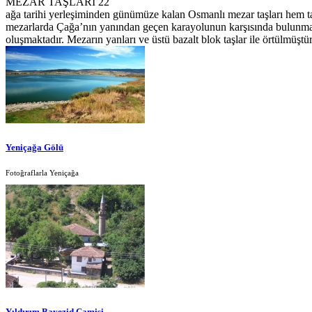
MEZAR TAŞLARI 22
ağa tarihi yerleşiminden günümüze kalan Osmanlı mezar taşları hem ta
mezarlarda Çağa’nın yanından geçen karayolunun karşısında bulunmakt
oluşmaktadır. Mezarın yanları ve üstü bazalt blok taşlar ile örtülmüş
Yeniçağa Gölü
Fotoğraflarla Yeniçağa
Yıldırım Bayezid Camisi