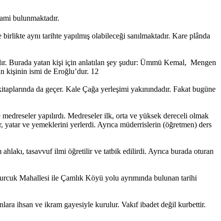
cami bulunmaktadır.
rlikte aynı tarihte yapılmış olabileceği sanılmaktadır. Kare plânda
rdır. Burada yatan kişi için anlatılan şey şudur: Ümmü Kemal, Mengen
n kişinin ismi de Eroğlu’dur. 12
kitaplarında da geçer. Kale Çağa yerleşimi yakınındadır. Fakat bugüne
edreseler yapılırdı. Medreseler ilk, orta ve yüksek dereceli olmak
r, yatar ve yemeklerini yerlerdi. Ayrıca müderrislerin (öğretmen) ders
lakı, tasavvuf ilmi öğretilir ve tatbik edilirdi. Ayrıca burada oturan
rcuk Mahallesi ile Çamlık Köyü yolu ayrımında bulunan tarihi
ara ihsan ve ikram gayesiyle kurulur. Vakıf ibadet değil kurbettir.