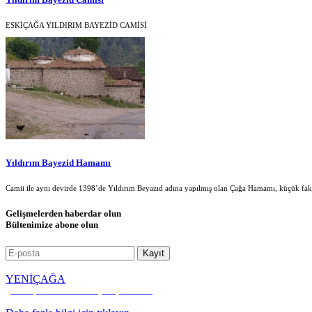
ESKİÇAĞA YILDIRIM BAYEZİD CAMİSİ
Yıldırım Bayezid Hamamı
Camii ile aynı devirde 1398’de Yıldırım Beyazıd adına yapılmış olan Çağa Hamamı, küçük fa
Gelişmelerden haberdar olun
Bültenimize abone olun
YENİÇAĞA
Kültür, Kalkınma ve Dayanışma Vakfı