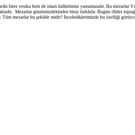
rihi birer vesika hem de islam kültürünün yansımasıdır. Bu mezarlar Y
adır. Mezarlar günümüzdekinden biraz farklıdır. Bugün ölüler toprağı
tür. Tüm mezarlar bu şekilde midir? İncelediklerimizde bu özelliği görü