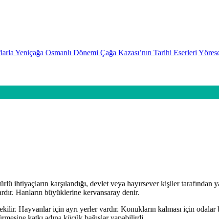
larla Yeniçağa
Osmanlı Dönemi Çağa Kazası’nın Tarihi Eserleri
Yörese
ürlü ihtiyaçların karşılandığı, devlet veya hayırsever kişiler tarafında
ardır. Hanların büyüklerine kervansaray denir.
ilir. Hayvanlar için ayrı yerler vardır. Konukların kalması için odalar 
ürmesine katkı adına küçük bağışlar yapabilirdi.