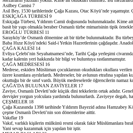
Mezarların yazıtları yoktur. Kime ait oldukları bilinmez. Bu mezarlar
Asilbey Camisi 7
Asil Bey, 1530 tarihlerinde Çağa Kazası, Otac Köyü’nde yaşamıştır. Ç
ESKİÇAĞA TÜRBESİ 9
Eskiçağa Türbesi, Yıldırım Camii doğusunda bulunmaktadır. Kime ait o
basit bir yapı olmakla beraber Osmanlı türbe mimarisinin tipik örnekle
EROĞLU TÜRBESİ 11
Sarayköy’de Osmanlı dönemine ait bir türbe bulunmaktadır. Bu türbeye
Baba Hızır Köyü’ndeki Said-i Yetkin Hazretlerinin çağdaşıdır. Anadolu
ÇAĞA KALESİ 14
Evliya Çelebi’nin Seyahatnamesi’nde, Tarihi Çağa yerleşimi civarında 
kadar kalenin yeri hakkında bir bilgi ve buluntuya rastlanmamıştır.
ÇAĞA MEDRESESİ 16
Medrese, eskiden Müslüman çocuklarının okudukları okullara verilen a
üzere kısımlara ayrılırlardı. Medreseler, bir avlunun etrafına yapılan
okuttuğu bir de sınıf vardı. Büyük medreselerde öğrencilerin namaz k
ÇAĞA’DA BULUNAN ZAVİYELER 17
Zaviye, Osmanlı Devleti’nde küçük dini tekkelerin ortak adıdır. Genell
dervişler yorgun yolculara yardımda bulunurlardı. Zaviyeye degah, ha
ÇEŞMELER 18
Çağa Kazasında 1398 tarihinde Yıldırım Bayezid adına Hamzabey Köy
çeşme Osmanlı Devleti’nin son dönemlerine aittir.
Vakıflar 19
Vakıf, varlıklı kişilerin mülkünü resmi olarak fakir Müslümanlara bıra
Yani sevap kazanmak için yapılan bir iştir.