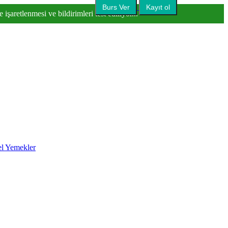
Burs Ver
Kayıt ol
işaretlenmesi ve bildirimleri test ediliyor...
l Yemekler